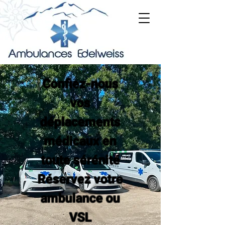
Confiez-nous
vos
déplacements
médicaux en
toute sérénité
Réservez votre
ambulance ou
VSL